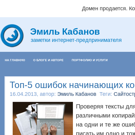
Домен продается. Кон
Эмиль Кабанов
заметки интернет-предпринимателя
НА ГЛАВНУЮ
О БЛОГЕ И АВТОРЕ
ПОРТФОЛИО И УСЛУГИ
Топ-5 ошибок начинающих к
16.04.2013, автор:
Эмиль Кабанов
Теги:
Сайтост
Проверяя тексты дл
различными копирай
на одни и те же оши
писать им одно и то