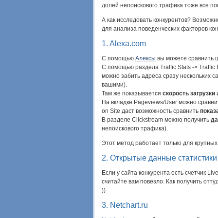
долей непоискового трафика тоже все по
А как исследовать конкурентов? Возможн
для анализа поведенческих факторов кон
1. Alexa.com
С помощью
Алексы
вы можете сравнить ц
С помощью раздела Traffic Stats -> Traff
можно забить адреса сразу нескольких са
вашими).
Там же показывается
скорость загрузки
На вкладке Pageviews/User можно сравн
on Site даст возможность сравнить
показ
В разделе Clickstream можно получить
да
непоискового трафика).
Этот метод работает только для крупных 
2. Открытые данные статистики
Если у сайта конкурента есть счетчик Live
считайте вам повезло. Как получить отт
))
3. Netchart.ru