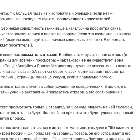
кты, т.к. большая часть из них понятна и очевидна (если нет –
юсь лишь на последнем пункте -
вовлеченность посетителей
.
 Это некая совокупность таких вещей, как глубина просмотра сайта,
ичество комментариев и постов на форуме (если это возможно на вашем
ний (если вы используйте различные социальные кнопки). В целом это
екает посетителей.
й вещи, как
показатель отказов
. Вообще это искусственная метрика (в
раниц или времени просмотра) – как таковой ее не существует и она
 в Google Analytics и Яндекс Метрике определение показателя отказов по
личаться в разы (GA за отказ берет классический вариант просмотра
 только 1 страницы менее 15 секунд, если я правильно помню).
тель отказов влечет за собой ухудшение поведенческих. В целом, я с
тать нужно не абстрактный показатель отказов, а его соотношение с
может просмотреть только 1 страницу за 5 секунд, увидеть на ней телефон,
оказатель отказов будет большой, но при этом это будет удовлетворенный
ется к поиску.
гиона хочет сделать заказ в интернет магазине, в выдаче в Title видит что-
 всей России». Он попадает на страницу товара, он его устраивает и его
ка в его отдаленный регион. Он ищет страницу «Доставка и оплата», но