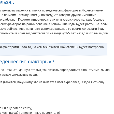
льзя..
 с целью измерения влияния поведенческих факторов в Яндексе (ниже
но по моим наблюдениям (и по тому, что говорят другие именитые
же работают. Поэтому игнорировать их ни в коем случае нельзя. А самое
еских факторов на ранжирование в ближайшие годы будет расти. Т.е. если
ские сейчас лишь начинают использоваться, в то время как ссылки будут
спомните как они воздействовали на выдачу 3-5 лет назад и что мы видим
 факторами – это то, на чем в значительной степени будет построена
веденческие факторы»?
ыло начинать данную статью, так сказать определиться с понятиями. Лично
зумеваю следующие вещи:
те
(кажется, по-умному это называется user experience). Сюда я отношу
ой и в целом по сайту)
шиеся на сайт и постоянные посетители)