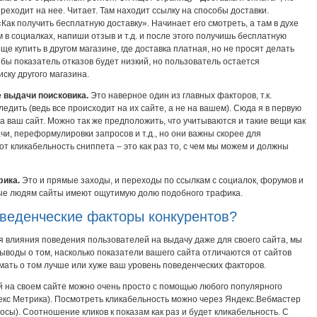
реходит на нее. Читает. Там находит ссылку на способы доставки.
«Как получить бесплатную доставку». Начинает его смотреть, а там в духе
 в социалках, напиши отзыв и т.д. и после этого получишь бесплатную
е купить в другом магазине, где доставка платная, но не просят делать
 бы показатель отказов будет низкий, но пользователь остается
ску другого магазина.
е выдачи поисковика.
Это наверное один из главных факторов, т.к.
ледить (ведь все происходит на их сайте, а не на вашем). Сюда я в первую
а ваш сайт. Можно так же предположить, что учитываются и такие вещи как
и, переформулировки запросов и т.д., но они важны скорее для
вот кликабельность сниппета – это как раз то, с чем мы можем и должны
фика.
Это и прямые заходы, и переходы по ссылкам с социалок, форумов и
сные людям сайты имеют ощутимую долю подобного трафика.
оведенческие факторы конкурентов?
 влияния поведения пользователей на выдачу даже для своего сайта, мы
воды о том, насколько показатели вашего сайта отличаются от сайтов
умать о том лучше или хуже ваш уровень поведенческих факторов.
 на своем сайте можно очень просто с помощью любого популярного
ндекс Метрика). Посмотреть кликабельность можно через Яндекс.Вебмастер
сы). Соотношение кликов к показам как раз и будет кликабельность. С