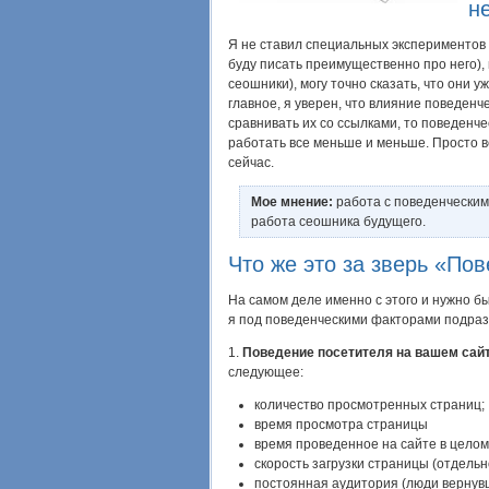
не
Я не ставил специальных экспериментов
буду писать преимущественно про него), 
сеошники), могу точно сказать, что они у
главное, я уверен, что влияние поведенч
сравнивать их со ссылками, то поведенче
работать все меньше и меньше. Просто в
сейчас.
Мое мнение:
работа с поведенческими
работа сеошника будущего.
Что же это за зверь «По
На самом деле именно с этого и нужно б
я под поведенческими факторами подра
1.
Поведение посетителя на вашем сай
следующее:
количество просмотренных страниц;
время просмотра страницы
время проведенное на сайте в целом
скорость загрузки страницы (отдельн
постоянная аудитория (люди вернув