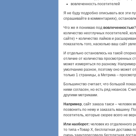
вовлеченность посетителей
Я не буду подробно описывать все эти пун
спрашивайте в комментариях), остановл
Что же я понимаю под
вовлеченностью
?
количество неотлучных посетителей, кол
сайте) + количество лайков и расшарива
показатель того, насколько ваш сайт увл
И отдельно остановлюсь на такой спорно
отличие от количества просмотренных ст
может измеряться по разному. Например,
умолчанию разное, поэтому оно может от
только 1 страницы, а Метрика – просмотр
Большинство считает, что большой показа
ними согласен, но есть ряд нюансов. Счи
другими метриками.
Например
, сайт заказа такси – человек 
позвонить по нему и заказать машину. П
посетитель, которые скорее всего не верн
Или наоборот:
человек из отдаленного ре
то типа «Товар Х, бесплатная доставка по
очень заинтересовала бесплатная достав