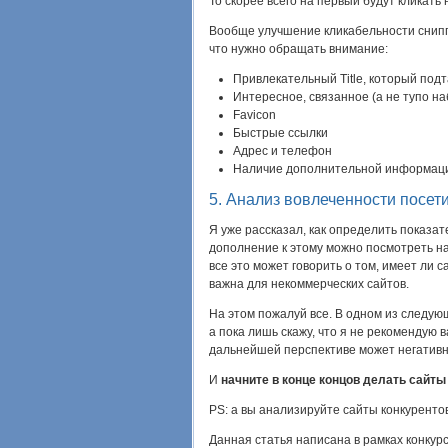
То скорее всего на первый будут кликать
Вообще улучшение кликабельности сниппе
что нужно обращать внимание:
Привлекательный Title, который подта
Интересное, связанное (а не тупо на
Favicon
Быстрые ссылки
Адрес и телефон
Наличие дополнительной информации 
5. Анализ вовлеченности посет
Я уже рассказал, как определить показате
дополнение к этому можно посмотреть на
все это может говорить о том, имеет ли 
важна для некоммерческих сайтов.
На этом пожалуй все. В одном из следую
а пока лишь скажу, что я не рекомендую 
дальнейшей перспективе может негативн
И
начните в конце концов делать сайты
PS: а вы анализируйте сайты конкурентов
Данная статья написана в рамках конкурс