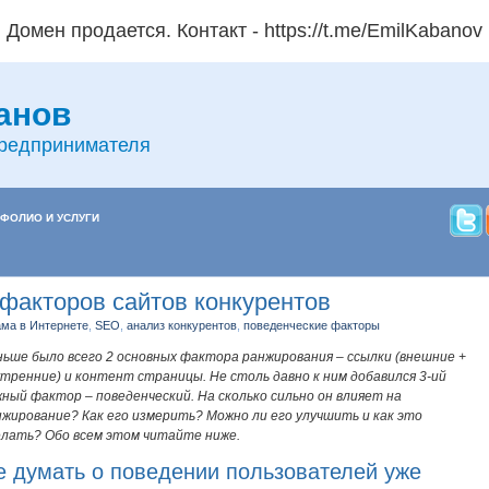
Домен продается. Контакт - https://t.me/EmilKabanov
анов
предпринимателя
ФОЛИО И УСЛУГИ
факторов сайтов конкурентов
ма в Интернете
,
SEO
,
анализ конкурентов
,
поведенческие факторы
ньше было всего 2 основных фактора ранжирования – ссылки (внешние +
утренние) и контент страницы. Не столь давно к ним добавился 3-ий
жный фактор – поведенческий. На сколько сильно он влияет на
нжирование? Как его измерить? Можно ли его улучшить и как это
елать? Обо всем этом читайте ниже.
е думать о поведении пользователей уже