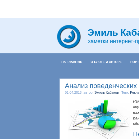
Эмиль Каб
заметки интернет-
НА ГЛАВНУЮ
О БЛОГЕ И АВТОРЕ
ПОРТ
Анализ поведенческих 
01.04.2013, автор:
Эмиль Кабанов
Теги:
Рекла
Ра
вн
ва
ра
сд
Н