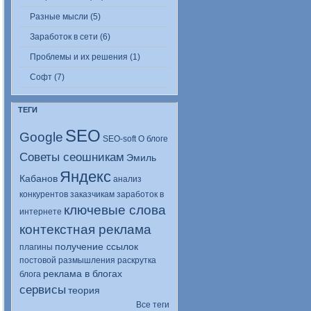
Разные мысли (5)
Заработок в сети (6)
Проблемы и их решения (1)
Софт (7)
ТЕГИ
SEO
Google
SEO-soft
О блоге
Советы сеошникам
Эмиль
Яндекс
Кабанов
анализ
конкурентов
заказчикам
заработок в
ключевые слова
интернете
контекстная реклама
получение ссылок
плагины
постовой
размышления
раскрутка
реклама в блогах
блога
сервисы
теория
Все теги