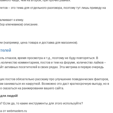
 намного чаще, чем на второй, при прочих равных.
тов – это тема для отдельного разговора, поэтому тут лишь приведу на
лкивает к клику.
бор ключевиков) описание.
(например, цена товара и доставка для магазинов).
ителей
ль отказов, время просмотра и т.д., поэтому не буду повторяться. В
 количество комментариев, постов и тем на форуме, количество лайков –
сайт активных посетителей в своих рядах. Эта метрика в первую очередь
щих постов обязательно расскажу про улучшение поведенческих факторов,
вам заниматься их накруткой. Возможно это даст краткосрочную выгоду, но в
о сказаться на ранжировании вашего сайта.
 для людей!
? Если да, то какие инструменты для этого используйте?
а от webmasters.ru