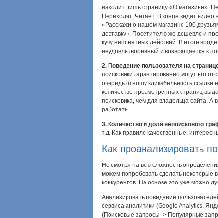
находит лишь страницу «О магазине». Пе
Переходит. Читает. В конце видит видео 
«Расскажи о нашем магазине 100 друзьям
доставку». Посетителю же дешевле и прощ
кучу непонятных действий. В итоге вроде
неудовлетворенный и возвращается к пои
2. Поведение пользователя на страниц
поисковики гарантированно могут его отс
очередь отношу кликабельность ссылки н
количество просмотренных страниц выдач
поисковика, чем для владельца сайта. А 
работать.
3. Количество и доля непоискового тра
т.д. Как правило качественные, интере
Как проанализировать п
Не смотря на всю сложность определения
можем попробовать сделать некоторые вы
конкурентов. На основе это уже можно д
Анализировать поведение пользователей
сервиса аналитики (Google Analytics, Я
(Поисковые запросы -> Популярные запро