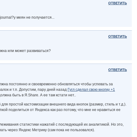
ОТВЕТИТЬ
journal?у меян не получается...
ОТВЕТИТЬ
лжна или может развиваться?
ОТВЕТИТЬ
олжна постоянно и своевременно обновляться чтобы успевать за
алок и т.п. Допустим, пару дней назад
Гугл сделал свою кнопку +1
лжна быть в Я.Share. А ее там кстати нет..
для простой кастомизации внешнего вида кнопок (размер, стиль и т.д.).
пкой поделиться от Яндекса как раз потому, что мне не нравиться ее
леживания статистики нажатий с последующей их аналитикой. Но это,
лать через Яндекс Метрику (сам пока не пользовался).