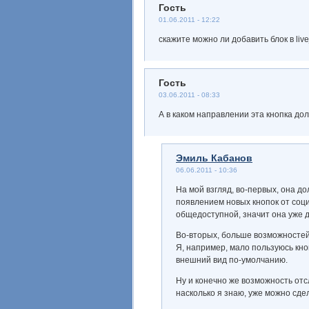
Гость
01.06.2011 - 12:22
скажите можно ли добавить блок в live
Гость
03.06.2011 - 08:33
А в каком направлении эта кнопка до
Эмиль Кабанов
06.06.2011 - 10:36
На мой взгляд, во-первых, она д
появлением новых кнопок от соци
общедоступной, значит она уже до
Во-вторых, больше возможностей 
Я, например, мало пользуюсь кно
внешний вид по-умолчанию.
Ну и конечно же возможность отс
насколько я знаю, уже можно сде