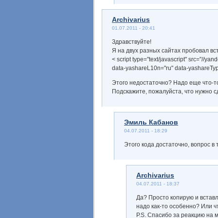
Archivarius
01.07.2011 - 20:41
Здравствуйте!
Я на двух разных сайтах пробовал вст
< script type="text/javascript" src="//yan
data-yashareL10n="ru" data-yashareTyp
Этого недостаточно? Надо еще что-т
Подскажите, пожалуйста, что нужно с
Эмиль Кабанов
04.07.2011 - 18:29
Этого кода достаточно, вопрос в т
Archivarius
04.07.2011 - 18:37
Да? Просто копирую и вставл
надо как-то особенно? Или ч
P.S. Спасибо за реакцию на м