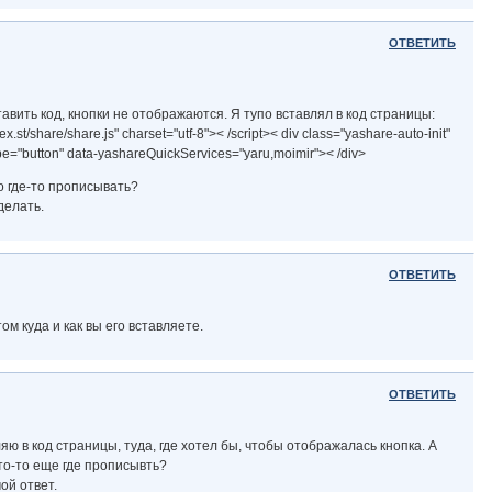
ОТВЕТИТЬ
авить код, кнопки не отображаются. Я тупо вставлял в код страницы:
dex.st/share/share.js" charset="utf-8">< /script>< div class="yashare-auto-init"
e="button" data-yashareQuickServices="yaru,moimir">< /div>
о где-то прописывать?
делать.
ОТВЕТИТЬ
ом куда и как вы его вставляете.
ОТВЕТИТЬ
яю в код страницы, туда, где хотел бы, чтобы отображалась кнопка. А
то-то еще где прописывть?
ой ответ.