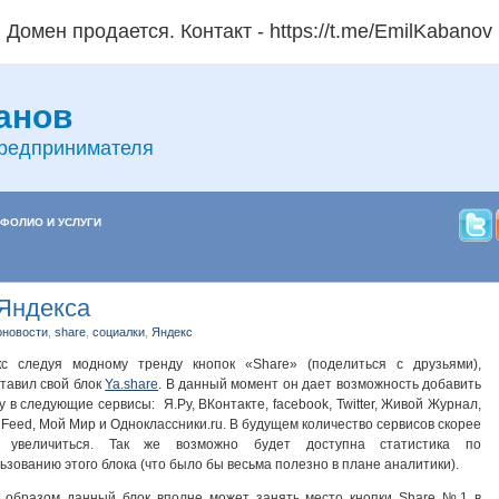
Домен продается. Контакт - https://t.me/EmilKabanov
анов
предпринимателя
ФОЛИО И УСЛУГИ
 Яндекса
оновости
,
share
,
социалки
,
Яндекс
кс следуя модному тренду кнопок «Share» (поделиться с друзьями),
тавил свой блок
Ya.share
. В данный момент он дает возможность добавить
у в следующие сервисы: Я.Ру, ВКонтакте, facebook, Twitter, Живой Журнал,
dFeed, Мой Мир и Одноклассники.ru. В будущем количество сервисов скорее
о увеличиться. Так же возможно будет доступна статистика по
ьзованию этого блока (что было бы весьма полезно в плане аналитики).
 образом данный блок вполне может занять место кнопки Share №1 в