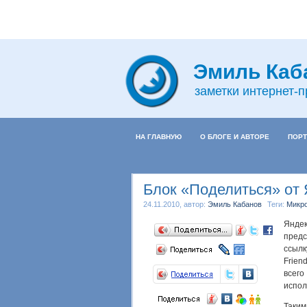
Эмиль Каб
заметки интернет-
НА ГЛАВНУЮ
О БЛОГЕ И АВТОРЕ
ПОРТ
Блок «Поделиться» от
24.11.2010, автор:
Эмиль Кабанов
Теги:
Микр
Янде
предс
ссылк
Frien
всег
испол
Таким