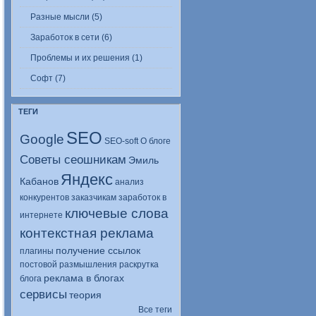
Разные мысли (5)
Заработок в сети (6)
Проблемы и их решения (1)
Софт (7)
ТЕГИ
SEO
Google
SEO-soft
О блоге
Советы сеошникам
Эмиль
Яндекс
Кабанов
анализ
конкурентов
заказчикам
заработок в
ключевые слова
интернете
контекстная реклама
получение ссылок
плагины
постовой
размышления
раскрутка
реклама в блогах
блога
сервисы
теория
Все теги